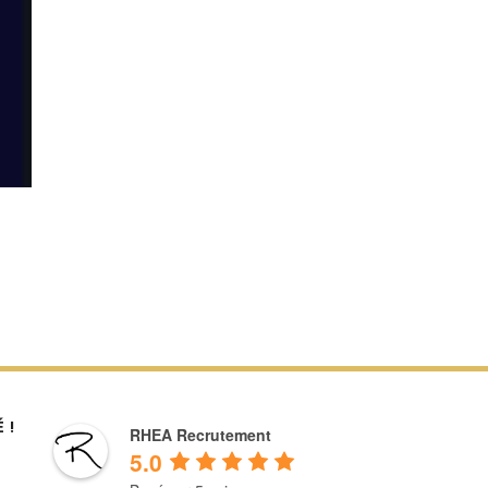
 !
RHEA Recrutement
5.0