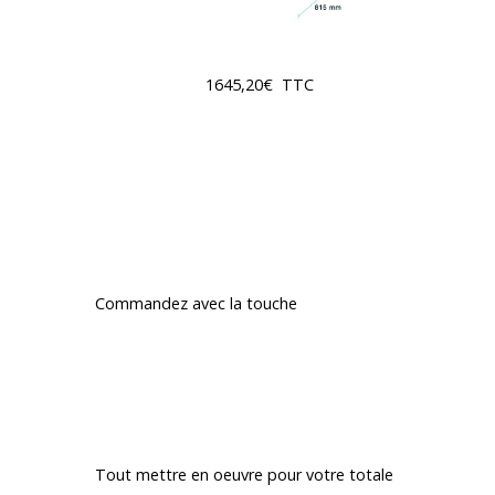
Prix de base :
1645,20€ TTC
AVEC RHEA BÉNÉFICIEZ DE – 17 %
Prix : 1365,52 € TTC
Produit disponible en France et à
l’International
Commandez avec la touche
« CONTACT
»
FRAIS DE LIVRAISON ET CONDITIONS
Nos engagements
Tout mettre en oeuvre pour votre totale