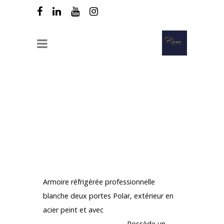
RHEA Recrutement propose avec son
Partenaire
d’Equipement Professionnel :
Armoire réfrigérée positive PRO 2
portes 1200 litres
Armoire réfrigérée professionnelle
blanche deux portes Polar, extérieur en
acier peint et avec
contrôle
thermostatique Dixell.
Possède un