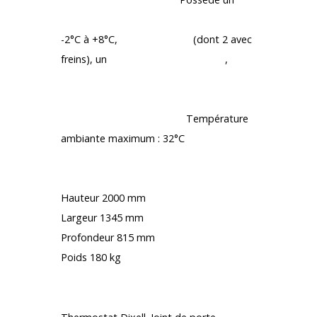
affichage digital LED de température
-2°C à +8°C,
des roulettes
(dont 2 avec
freins), un
compresseur puissant
,
6
étagères réglables, 1 protection de
sol et un moteur à froid ventilé pour
refroidissement rapide.
Température
ambiante maximum : 32°C
Fiche technique
Hauteur 2000 mm
Largeur 1345 mm
Profondeur 815 mm
Poids 180 kg
Plus d’infos