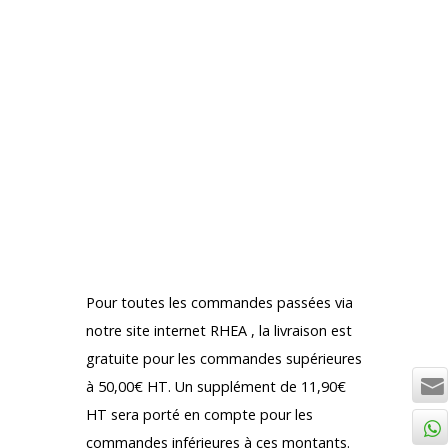
Offres spéciale :
Quantité Prix RHEA”
exclusivité “
5+ 109,85 €
Produit disponible en France et à
l’International
Commandez avec la touche
« CONTACT »
Pour toutes les commandes passées via
notre site internet RHEA , la livraison est
gratuite pour les commandes supérieures
à 50,00€ HT. Un supplément de 11,90€
HT sera porté en compte pour les
commandes inférieures à ces montants.