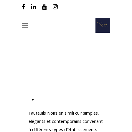
RHEA Recrutement propose avec son
Partenaire
d’Equipement Professionnel :
Fauteuil en simili cuir noir Bolero
Informations produit
Fauteuils Noirs en simili cuir simples,
élégants et contemporains convenant
à différents types d’établissements