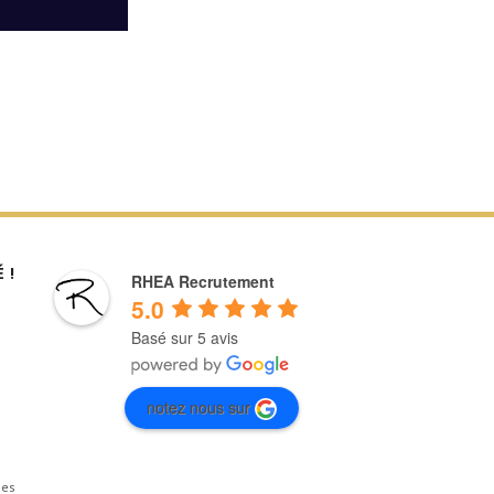
 !
RHEA Recrutement
5.0
Basé sur 5 avis
notez nous sur
ées