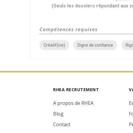
(Seuls les dossiers répondant aux 
Compétences requises
Créatif(ive)
Digne de confiance
Rig
RHEA RECRUTEMENT
V
A propos de RHEA
E
Blog
F
Contact
P