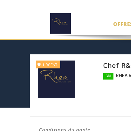
OFFRE
Chef R&
URGENT
RHEA 
CDI
Conditions du poste