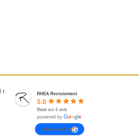
 !
RHEA Recrutement
5.0
Basé sur 5 avis
notez nous sur