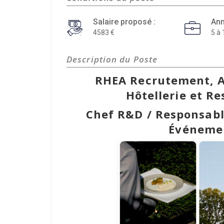
Salaire proposé :
Ann
4583
5 à 
Description du Poste
RHEA Recrutement, 
Hôtellerie et R
Chef R&D / Responsab
Événemen