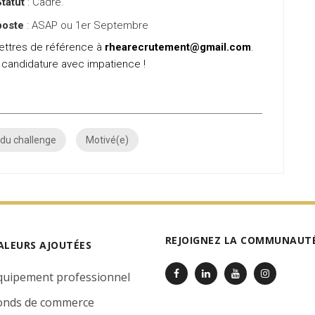
tatut
: Cadre.
poste
: ASAP ou 1er Septembre
lettres de référence à
rhearecrutement@gmail.com
.
 candidature avec impatience !
 du challenge
Motivé(e)
REJOIGNEZ LA COMMUNAUTÉ
ALEURS AJOUTÉES
quipement professionnel
onds de commerce