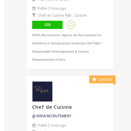
Publié 2 mois ago
Chef de Cuisine R&D
,
Cuisine
CDI
RHEA Recrutement, Agence de Recrutement en
Hôtellerie et Restauration recherche Chef R&D /
Responsable Développement & Cuisine
Événementielle à Paris
URGENT
Chef de Cuisine
@ RHEA RECRUTEMENT
Publié 2 mois ago