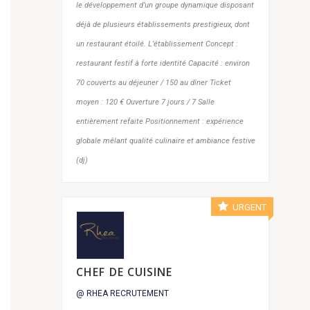
le développement d’un groupe dynamique disposant
déjà de plusieurs établissements prestigieux, dont
un restaurant étoilé. L’établissement Concept :
restaurant festif à forte identité Capacité : environ
70 couverts au déjeuner / 150 au dîner Ticket
moyen : 120 € Ouverture 7 jours / 7 Salle
entièrement refaite Positionnement : expérience
globale mêlant qualité culinaire et ambiance festive
(dj)
URGENT
CHEF DE CUISINE
@ RHEA RECRUTEMENT