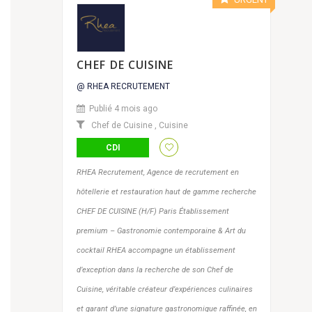
CHEF DE CUISINE
@ RHEA RECRUTEMENT
Publié 4 mois ago
Chef de Cuisine
,
Cuisine
CDI
RHEA Recrutement, Agence de recrutement en
hôtellerie et restauration haut de gamme recherche
CHEF DE CUISINE (H/F) Paris Établissement
premium – Gastronomie contemporaine & Art du
cocktail RHEA accompagne un établissement
d’exception dans la recherche de son Chef de
Cuisine, véritable créateur d’expériences culinaires
et garant d’une signature gastronomique raffinée, en