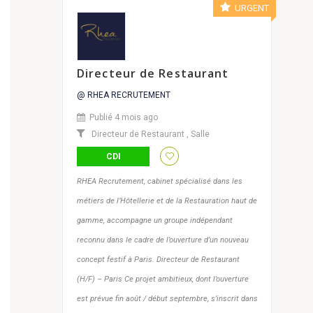
URGENT
Directeur de Restaurant
@ RHEA RECRUTEMENT
Publié 4 mois ago
Directeur de Restaurant
,
Salle
CDI
RHEA Recrutement, cabinet spécialisé dans les
métiers de l’Hôtellerie et de la Restauration haut de
gamme, accompagne un groupe indépendant
reconnu dans le cadre de l’ouverture d’un nouveau
concept festif à Paris. Directeur de Restaurant
(H/F) – Paris Ce projet ambitieux, dont l’ouverture
est prévue fin août / début septembre, s’inscrit dans