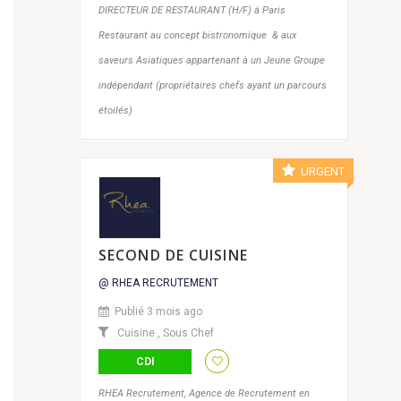
DIRECTEUR DE RESTAURANT (H/F) à Paris
Restaurant au concept bistronomique & aux
saveurs Asiatiques appartenant à un Jeune Groupe
indépendant (propriétaires chefs ayant un parcours
étoilés)
URGENT
SECOND DE CUISINE
@ RHEA RECRUTEMENT
Publié 3 mois ago
Cuisine
,
Sous Chef
CDI
RHEA Recrutement, Agence de Recrutement en