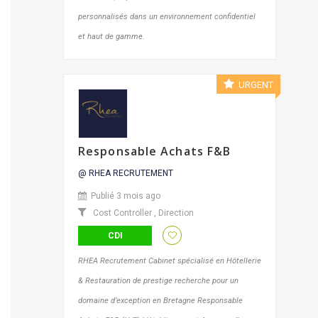
personnalisés dans un environnement confidentiel
et haut de gamme.
URGENT
Responsable Achats F&B
@ RHEA RECRUTEMENT
Publié 3 mois ago
Cost Controller
,
Direction
CDI
RHEA Recrutement Cabinet spécialisé en Hôtellerie
& Restauration de prestige recherche pour un
domaine d’exception en Bretagne Responsable